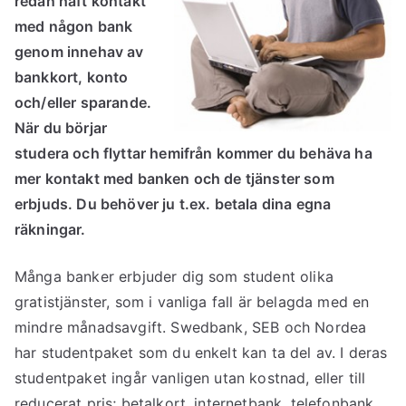
redan haft kontakt
med någon bank
genom innehav av
bankkort, konto
och/eller sparande.
När du börjar
studera och flyttar hemifrån kommer du behäva ha
mer kontakt med banken och de tjänster som
erbjuds. Du behöver ju t.ex. betala dina egna
räkningar.
Många banker erbjuder dig som student olika
gratistjänster, som i vanliga fall är belagda med en
mindre månadsavgift. Swedbank, SEB och Nordea
har studentpaket som du enkelt kan ta del av. I deras
studentpaket ingår vanligen utan kostnad, eller till
reducerat pris; betalkort, internetbank, telefonbank,