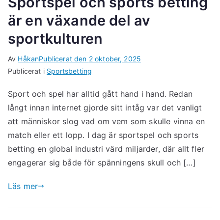
Sportspel och sports betting
är en växande del av
sportkulturen
Av
Håkan
Publicerat den
2 oktober, 2025
Publicerat i
Sportsbetting
Sport och spel har alltid gått hand i hand. Redan
långt innan internet gjorde sitt intåg var det vanligt
att människor slog vad om vem som skulle vinna en
match eller ett lopp. I dag är sportspel och sports
betting en global industri värd miljarder, där allt fler
engagerar sig både för spänningens skull och […]
Läs mer