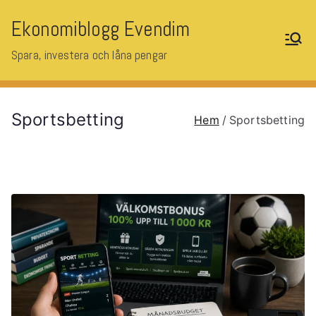
Hoppa
Ekonomiblogg Evendim
till
innehåll
Spara, investera och låna pengar
Sportsbetting
Hem
Sportsbetting