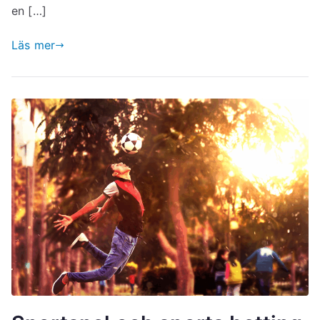
en […]
Läs mer