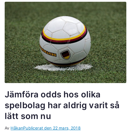
Jämföra odds hos olika
spelbolag har aldrig varit så
lätt som nu
Av
Håkan
Publicerat den
22 mars, 2018