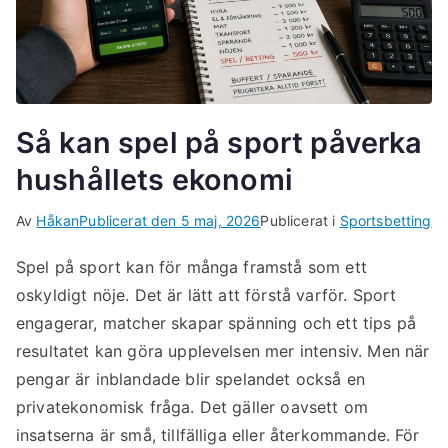
Så kan spel på sport påverka
hushållets ekonomi
Av
Håkan
Publicerat den
5 maj, 2026
Publicerat i
Sportsbetting
Spel på sport kan för många framstå som ett
oskyldigt nöje. Det är lätt att förstå varför. Sport
engagerar, matcher skapar spänning och ett tips på
resultatet kan göra upplevelsen mer intensiv. Men när
pengar är inblandade blir spelandet också en
privatekonomisk fråga. Det gäller oavsett om
insatserna är små, tillfälliga eller återkommande. För