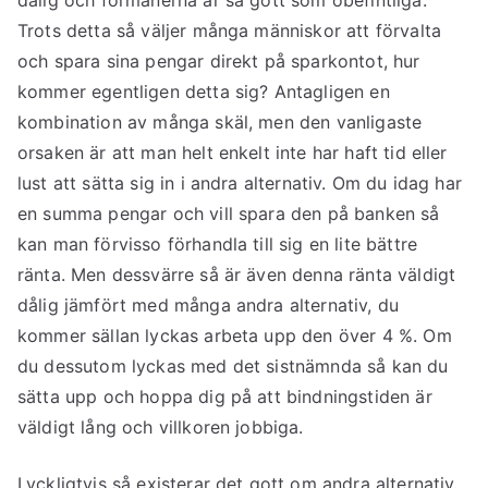
dålig och förmånerna är så gott som obefintliga.
Trots detta så väljer många människor att förvalta
och spara sina pengar direkt på sparkontot, hur
kommer egentligen detta sig? Antagligen en
kombination av många skäl, men den vanligaste
orsaken är att man helt enkelt inte har haft tid eller
lust att sätta sig in i andra alternativ. Om du idag har
en summa pengar och vill spara den på banken så
kan man förvisso förhandla till sig en lite bättre
ränta. Men dessvärre så är även denna ränta väldigt
dålig jämfört med många andra alternativ, du
kommer sällan lyckas arbeta upp den över 4 %. Om
du dessutom lyckas med det sistnämnda så kan du
sätta upp och hoppa dig på att bindningstiden är
väldigt lång och villkoren jobbiga.
Lyckligtvis så existerar det gott om andra alternativ,