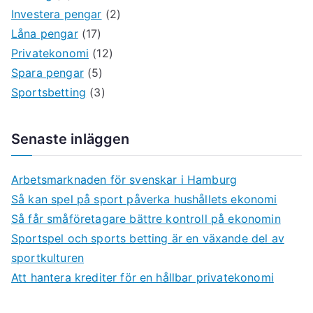
Investera pengar
(2)
Låna pengar
(17)
Privatekonomi
(12)
Spara pengar
(5)
Sportsbetting
(3)
Senaste inläggen
Arbetsmarknaden för svenskar i Hamburg
Så kan spel på sport påverka hushållets ekonomi
Så får småföretagare bättre kontroll på ekonomin
Sportspel och sports betting är en växande del av
sportkulturen
Att hantera krediter för en hållbar privatekonomi